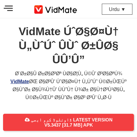
Urdu ▼
VidMate ÚˆØ§Ø¤Ù†
Ù„ÙˆÚˆ ÛÙˆ Ø±ÛØ§
ÛÛ’Û”
Ø¨Ø±Ø§Û Ø±Ø§Ø³Øª ÙØ§Ø¦Ù„ Ú©Û’ Ø³Ø§ØªÚ¾
VidMate
ØŒ Ø§Ø³Û’ ÚˆØ§Ø¤Ù† Ù„ÙˆÚˆ Ú©Ø±ÛŒÚº
Ø§ÙˆØ± Ø§Ù¾Ù†Û’ ÙÙˆÙ† Ù¾Ø± Ø§Ù†Ø³Ù¹Ø§Ù„
Ú©Ø±ÛŒÚº Ø§ÙˆØ± Ø§Ø³ Ø³Û’ Ù„Ø·Ù
ڈاونلوڈ کرو ابھی LATEST VERSION
V5.3437 [31.7 MB] APK