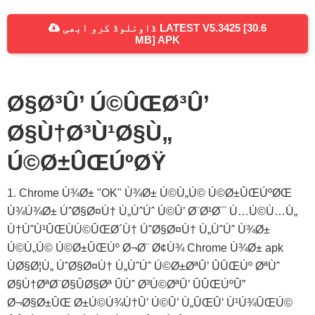
ڈاونلوڈ کرو ابھی LATEST V5.3425 [30.6
MB] APK
Ø§Ø³Û’ Ú©ÛŒØ³Û’
Ø§Ù†Ø³Ù¹Ø§Ù„
Ú©Ø±ÛŒÚºØŸ
1. Chrome Ù¾Ø± "OK" Ù¾Ø± Ú©Ù„Ú© Ú©Ø±ÛŒÚºØŒ
Ù¾Ú¾Ø± ÚˆØ§Ø¤Ù† Ù„ÙˆÚˆ Ú©Û’ Ø¨Ø¹Ø¯ Ù…Ú©Ù…Ù„
Ù†ÙˆÙ¹ÛŒÙÚ©ÛŒØ´Ù† ÚˆØ§Ø¤Ù† Ù„ÙˆÚˆ Ù¾Ø±
Ú©Ù„Ú© Ú©Ø±ÛŒÚº Ø¬Ø¨ Ø¢Ù¾ Chrome Ù¾Ø± apk
ÙØ§Ø¦Ù„ ÚˆØ§Ø¤Ù† Ù„ÙˆÚˆ Ú©Ø±ØªÛ’ ÛÛŒÚº ØªÙˆ
Ø§Ù†ØªØ¨Ø§ÛØ§Øª ÛÙˆ Ø³Ú©ØªÛ’ ÛÛŒÚºÛ”
Ø¬Ø§Ø±ÛŒ Ø±Ú©Ú¾Ù†Û’ Ú©Û’ Ù„ÛŒÛ’ Ù¹Ú¾ÛŒÚ©