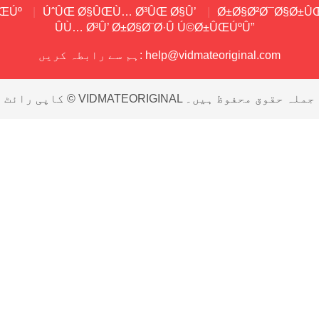
ÛŒÚº
ÚˆÛŒ Ø§ÛŒÙ… Ø³ÛŒ Ø§Û’
Ø±Ø§Ø²Ø¯Ø§Ø±Û
ÛÙ… Ø³Û’ Ø±Ø§Ø¨Ø·Û Ú©Ø±ÛŒÚºÛ”
help@vidmateoriginal.com
ہم سے رابطہ کریں:
کاپی رائٹ © VIDMATEORIGINAL جملہ حقوق محفوظ ہیں۔