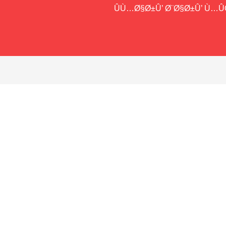
ÛÙ…Ø§Ø±Û’ Ø¨Ø§Ø±Û’ Ù…