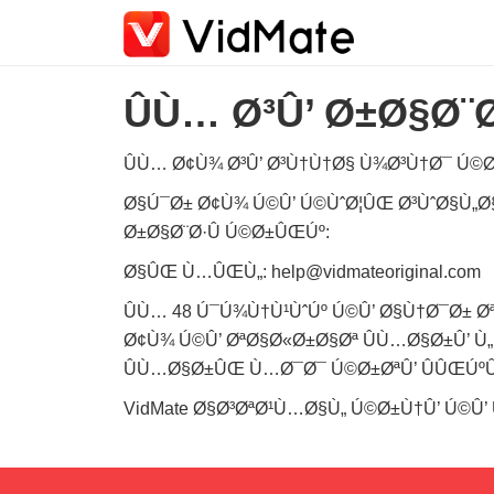
ÛÙ… Ø³Û’ Ø±Ø§Ø¨
ÛÙ… Ø¢Ù¾ Ø³Û’ Ø³Ù†Ù†Ø§ Ù¾Ø³Ù†Ø¯ Ú©Ø
Ø§Ú¯Ø± Ø¢Ù¾ Ú©Û’ Ú©ÙˆØ¦ÛŒ Ø³ÙˆØ§Ù„Ø
Ø±Ø§Ø¨Ø·Û Ú©Ø±ÛŒÚº:
Ø§ÛŒ Ù…ÛŒÙ„:
help@vidmateoriginal.com
ÛÙ… 48 Ú¯Ú¾Ù†Ù¹ÙˆÚº Ú©Û’ Ø§Ù†Ø¯Ø± 
Ø¢Ù¾ Ú©Û’ ØªØ§Ø«Ø±Ø§Øª ÛÙ…Ø§Ø±Û’ Ù
ÛÙ…Ø§Ø±ÛŒ Ù…Ø¯Ø¯ Ú©Ø±ØªÛ’ ÛÛŒÚºÛ
VidMate Ø§Ø³ØªØ¹Ù…Ø§Ù„ Ú©Ø±Ù†Û’ Ú©Û’