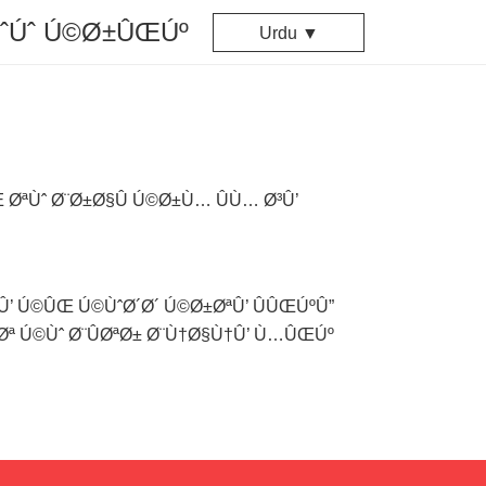
ÙˆÚˆ Ú©Ø±ÛŒÚº
Urdu ▼
ªÙˆ Ø¨Ø±Ø§Û Ú©Ø±Ù… ÛÙ… Ø³Û’
’ Ú©ÛŒ Ú©ÙˆØ´Ø´ Ú©Ø±ØªÛ’ ÛÛŒÚºÛ”
ª Ú©Ùˆ Ø¨ÛØªØ± Ø¨Ù†Ø§Ù†Û’ Ù…ÛŒÚº