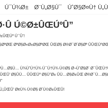
Ú¯Ú¾Ø±
Ø¨Ù„Ø§Ú¯
ÚˆØ§Ø¤Ù† Ù„
Ø·Û Ú©Ø±ÛŒÚºÛ”
±ÛŒÚº Ú¯Û’!
§ØªØŒ ØªØ§Ø«Ø±Ø§ØªØŒ ÛŒØ§ Ø®Ø¯Ø´Ø§Øª ÛÛŒÚºØŒ Ø
ØªÙ…Ø§Ù… Ù¾ÙˆÚ†Ú¾ Ú¯Ú†Ú¾ Ú©Ø§ Ø¬ÙˆØ§Ø¨ Ø¯ÛŒÙ†Û
„ÛŒÛ’ Ø§ÛÙ… ÛÛŒÚº Ø§ÙˆØ± ÛÙ…Ø§Ø±ÛŒ Ø®Ø¯Ù…Ø§Ø
”
 Ù„ÛŒÛ’ Ø¢Ù¾ Ú©Ø§ Ø´Ú©Ø±ÛŒÛ!