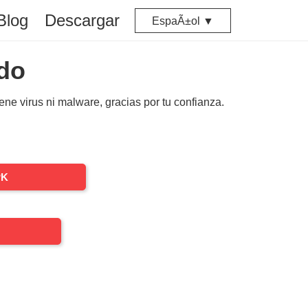
Blog
Descargar
EspaÃ±ol ▼
do
iene virus ni malware, gracias por tu confianza.
PK