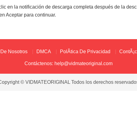
clic en la notificación de descarga completa después de la de
en Aceptar para continuar.
 De Nosotros
DMCA
PolÃ­tica De Privacidad
ContÃ¡c
Contáctenos:
help@vidmateoriginal.com
Copyright © VIDMATEORIGINAL Todos los derechos reservado