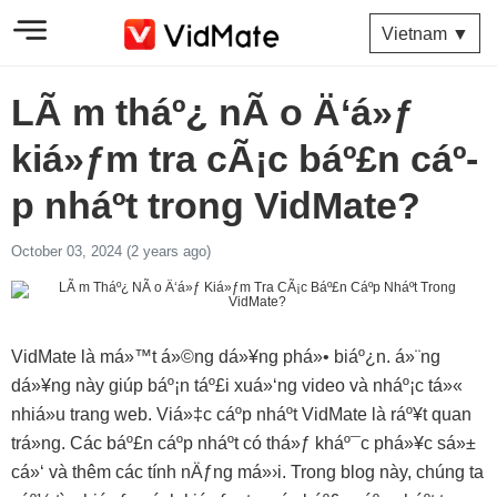
Vietnam ▼
LÃ m tháº¿ nÃ o Ä‘á»ƒ
kiá»ƒm tra cÃ¡c báº£n cáº­
p nháº­t trong VidMate?
October 03, 2024 (2 years ago)
VidMate là má»™t á»©ng dá»¥ng phá»• biáº¿n. á»¨ng
dá»¥ng này giúp báº¡n táº£i xuá»‘ng video và nháº¡c tá»«
nhiá»u trang web. Viá»‡c cáº­p nháº­t VidMate là ráº¥t quan
trá»ng. Các báº£n cáº­p nháº­t có thá»ƒ kháº¯c phá»¥c sá»±
cá»‘ và thêm các tính nÄƒng má»›i. Trong blog này, chúng ta