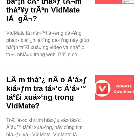
báº¡n cÃ³ thá»ƒ tÃ¬m
tháº¥y trÃªn VidMate
lÃ gÃ¬?
VidMate là má»™t á»©ng dá»¥ng
phá»• biáº¿n. á»¨ng dá»¥ng này giúp
báº¡n táº£i xuá»‘ng video và nháº¡c
tá»« nhiá»u trang web. Báº¡n có
thá»ƒ tìm tháº¥y nhiá»u loáº¡i video
trên VidMate. Blog này sáº½ nói vá»
các thá»ƒ loáº¡i video hàng Ä‘áº§u
LÃ m tháº¿ nÃ o Ä‘á»ƒ
báº¡n có thá»ƒ tìm tháº¥y trên á»©ng
kiá»ƒm tra tá»‘c Ä‘á»™
dá»¥ng này. Hãy cùng ..
táº£i xuá»‘ng trong
VidMate?
TrÆ°á»›c khi tìm hiá»ƒu vá» tá»‘c
Ä‘á»™ táº£i xuá»‘ng, hãy cùng tìm
hiá»ƒu vá» VidMate. VidMate là