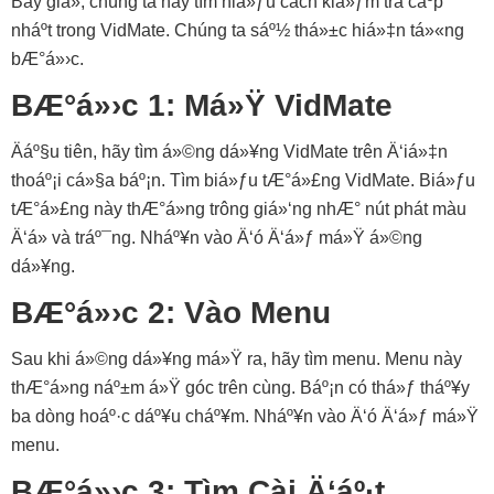
Bây giá», chúng ta hãy tìm hiá»ƒu cách kiá»ƒm tra cáº­p
nháº­t trong VidMate. Chúng ta sáº½ thá»±c hiá»‡n tá»«ng
bÆ°á»›c.
BÆ°á»›c 1: Má»Ÿ VidMate
Äáº§u tiên, hãy tìm á»©ng dá»¥ng VidMate trên Ä‘iá»‡n
thoáº¡i cá»§a báº¡n. Tìm biá»ƒu tÆ°á»£ng VidMate. Biá»ƒu
tÆ°á»£ng này thÆ°á»ng trông giá»‘ng nhÆ° nút phát màu
Ä‘á» và tráº¯ng. Nháº¥n vào Ä‘ó Ä‘á»ƒ má»Ÿ á»©ng
dá»¥ng.
BÆ°á»›c 2: Vào Menu
Sau khi á»©ng dá»¥ng má»Ÿ ra, hãy tìm menu. Menu này
thÆ°á»ng náº±m á»Ÿ góc trên cùng. Báº¡n có thá»ƒ tháº¥y
ba dòng hoáº·c dáº¥u cháº¥m. Nháº¥n vào Ä‘ó Ä‘á»ƒ má»Ÿ
menu.
BÆ°á»›c 3: Tìm Cài Ä‘áº·t