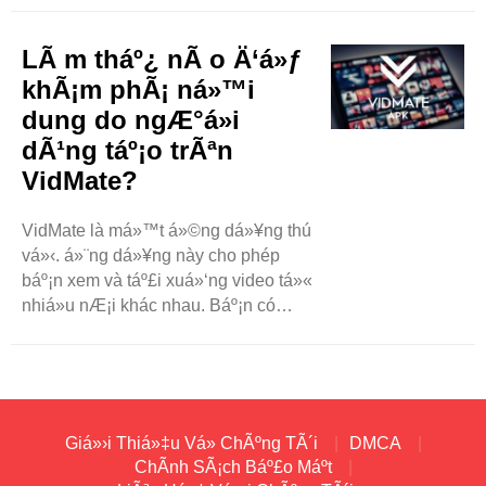
á»¨ng dá»¥ng này có sáºµn trên các
thiáº¿t bá»‹ Android. Nhiá»u ngÆ°á»i
LÃ m tháº¿ nÃ o Ä‘á»ƒ
thích sá»­ dá»¥ng VidMate vì nó
khÃ¡m phÃ¡ ná»™i
nhanh và có thiáº¿t káº¿ Ä‘Æ¡n ..
dung do ngÆ°á»i
dÃ¹ng táº¡o trÃªn
VidMate?
VidMate là má»™t á»©ng dá»¥ng thú
vá»‹. á»¨ng dá»¥ng này cho phép
báº¡n xem và táº£i xuá»‘ng video tá»«
nhiá»u nÆ¡i khác nhau. Báº¡n có
thá»ƒ tìm tháº¥y video tá»« YouTube,
Facebook, Instagram, v.v. NhÆ°ng
má»™t Ä‘iá»u thú vá»‹ vá» VidMate
là ná»™i dung do ngÆ°á»i dùng
táº¡o. Äiá»u này có nghÄ©a là video
Giá»›i Thiá»‡u Vá» ChÃºng TÃ´i
DMCA
do ..
ChÃ­nh SÃ¡ch Báº£o Máº­t