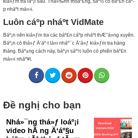
kiá»ƒm tra láº¡i sau. Thá»‰nh thoáº£ng, sáº½ có báº£n cáº­
p nháº­t má»›i.
Luôn cáº­p nháº­t VidMate
Báº¡n nên kiá»ƒm tra các báº£n cáº­p nháº­t thÆ°á»ng xuyên.
Báº¡n có thá»ƒ Ä‘áº·t lá»i nháº¯c Ä‘á»ƒ kiá»ƒm tra hàng
tháng. Báº±ng cách này, báº¡n sáº½ luôn có phiên báº£n
má»›i nháº¥t.
Đề nghị cho bạn
Nhá»¯ng thá»ƒ loáº¡i
video hÃ ng Ä‘áº§u