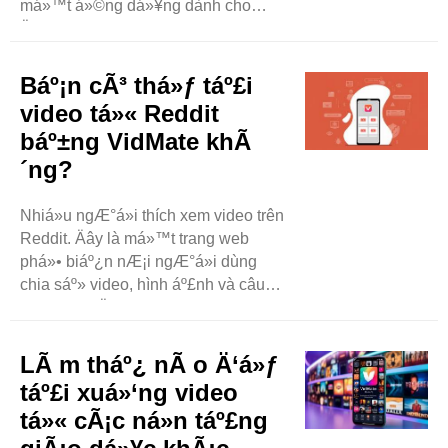
má»™t á»©ng dá»¥ng dành cho
Ä‘iá»‡n thoáº¡i thông minh. Báº¡n có
thá»ƒ sá»­ dá»¥ng á»©ng dá»¥ng này
Ä‘á»ƒ táº£i xuá»‘ng video tá»« các
Báº¡n cÃ³ thá»ƒ táº£i
trang web nhÆ° YouTube và
video tá»« Reddit
Facebook. á»¨ng dá»¥ng này miá»…
báº±ng VidMate khÃ
n phí và ..
´ng?
Nhiá»u ngÆ°á»i thích xem video trên
Reddit. Äây là má»™t trang web
phá»• biáº¿n nÆ¡i ngÆ°á»i dùng
chia sáº» video, hình áº£nh và câu
chuyá»‡n. Äôi khi, báº¡n có thá»ƒ
muá»‘n giá»¯ láº¡i má»™t video
Ä‘á»ƒ xem sau. Báº¡n có thá»ƒ
LÃ m tháº¿ nÃ o Ä‘á»ƒ
muá»‘n xem láº¡i hoáº·c chia sáº»
táº£i xuá»‘ng video
vá»›i báº¡n bè. Váº­y, báº¡n có thá»ƒ
tá»« cÃ¡c ná»n táº£ng
làm ..