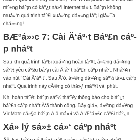
ráº±ng báº¡n có káº¿t ná»‘i internet tá»‘t. Báº¡n không
muá»‘n quá trình táº£i xuá»‘ng dá»«ng láº¡i giá»¯a
chá»«ng!
BÆ°á»›c 7: Cài Ä‘áº·t Báº£n cáº­
p nháº­t
Sau khi quá trình táº£i xuá»‘ng hoàn táº¥t, á»©ng dá»¥ng
sáº½ yêu cáº§u báº¡n cài Ä‘áº·t báº£n cáº­p nháº­t. Nháº¥n
vào nút "Cài Ä‘áº·t". Sau Ä‘ó, á»©ng dá»¥ng sáº½ tá»± cáº­p
nháº­t. Quá trình này cÅ©ng có thá»ƒ máº¥t vài phút.
Khi hoàn táº¥t, báº¡n sáº½ tháº¥y thông báo cho biáº¿t
báº£n cáº­p nháº­t Ä‘ã thành công. Bây giá», á»©ng dá»¥ng
VidMate cá»§a báº¡n Ä‘ã má»›i và Ä‘Æ°á»£c cáº£i tiáº¿n!
Xá»­ lý sá»± cá»‘ cáº­p nháº­t
Äôi khi, báº¡n có thá»ƒ gáº·p sá»± cá»‘ khi cáº­p nháº­t