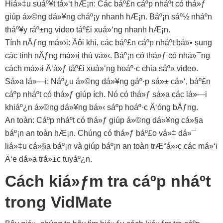
Hiá»‡u suáº¥t tá»‘t hÆ¡n: Các báº£n cáº­p nháº­t có thá»ƒ
giúp á»©ng dá»¥ng cháº¡y nhanh hÆ¡n. Báº¡n sáº½ nháº­n
tháº¥y ráº±ng video táº£i xuá»‘ng nhanh hÆ¡n.
Tính nÄƒng má»›i: Äôi khi, các báº£n cáº­p nháº­t bá»• sung
các tính nÄƒng má»›i thú vá»‹. Báº¡n có thá»ƒ có nhá»¯ng
cách má»›i Ä‘á»ƒ táº£i xuá»‘ng hoáº·c chia sáº» video.
Sá»­a lá»—i: Náº¿u á»©ng dá»¥ng gáº·p sá»± cá»‘, báº£n
cáº­p nháº­t có thá»ƒ giúp ích. Nó có thá»ƒ sá»­a các lá»—i
khiáº¿n á»©ng dá»¥ng bá»‹ sáº­p hoáº·c Ä‘óng bÄƒng.
An toàn: Cáº­p nháº­t có thá»ƒ giúp á»©ng dá»¥ng cá»§a
báº¡n an toàn hÆ¡n. Chúng có thá»ƒ báº£o vá»‡ dá»¯
liá»‡u cá»§a báº¡n và giúp báº¡n an toàn trÆ°á»›c các má»‘i
Ä‘e dá»a trá»±c tuyáº¿n.
Cách kiá»ƒm tra cáº­p nháº­t
trong VidMate