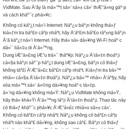
VidMate. Sau Ä‘ây là má»™t sá»‘ sá»± cá»‘ thÆ°á»ng gáº·p
và cách kháº¯c phá»¥c:
Không có káº¿t ná»‘i Internet: Náº¿u báº¡n không thá»ƒ
kiá»ƒm tra báº£n cáº­p nháº­t, hãy Ä‘áº£m báº£o ráº±ng báº¡n
Ä‘ã káº¿t ná»‘i Internet. Hãy thá»­ sá»­ dá»¥ng Wi-Fi hoáº·c
dá»¯ liá»‡u di Ä‘á»™ng.
Dung lÆ°á»£ng lÆ°u trá»¯ tháº¥p: Náº¿u Ä‘iá»‡n thoáº¡i
cá»§a báº¡n sáº¯p háº¿t dung lÆ°á»£ng, báº¡n có thá»ƒ
không táº£i Ä‘Æ°á»£c báº£n cáº­p nháº­t. Kiá»ƒm tra bá»™
nhá»› cá»§a Ä‘iá»‡n thoáº¡i. Náº¿u bá»™ nhá»› Ä‘áº§y, hãy
xóa má»™t sá»‘ á»©ng dá»¥ng hoáº·c tá»‡p.
á»¨ng dá»¥ng không má»Ÿ: Náº¿u VidMate không má»Ÿ,
hãy thá»­ khá»Ÿi Ä‘á»™ng láº¡i Ä‘iá»‡n thoáº¡i. Thao tác này
có thá»ƒ kháº¯c phá»¥c Ä‘Æ°á»£c nhiá»u sá»± cá»‘.
Không có báº£n cáº­p nháº­t: Náº¿u không có báº£n cáº­p
nháº­t nào kháº£ dá»¥ng, không sao cáº£. Báº¡n có thá»ƒ