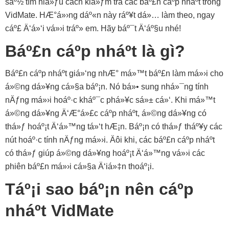
sáº½ tìm hiá»ƒu cách kiá»ƒm tra các báº£n cáº­p nháº­t trong
VidMate. HÆ°á»›ng dáº«n này ráº¥t dá»… làm theo, ngay
cáº£ Ä‘á»‘i vá»›i tráº» em. Hãy báº¯t Ä‘áº§u nhé!
Báº£n cáº­p nháº­t là gì?
Báº£n cáº­p nháº­t giá»‘ng nhÆ° má»™t báº£n làm má»›i cho
á»©ng dá»¥ng cá»§a báº¡n. Nó bá»• sung nhá»¯ng tính
nÄƒng má»›i hoáº·c kháº¯c phá»¥c sá»± cá»‘. Khi má»™t
á»©ng dá»¥ng Ä‘Æ°á»£c cáº­p nháº­t, á»©ng dá»¥ng có
thá»ƒ hoáº¡t Ä‘á»™ng tá»‘t hÆ¡n. Báº¡n có thá»ƒ tháº¥y các
nút hoáº·c tính nÄƒng má»›i. Äôi khi, các báº£n cáº­p nháº­t
có thá»ƒ giúp á»©ng dá»¥ng hoáº¡t Ä‘á»™ng vá»›i các
phiên báº£n má»›i cá»§a Ä‘iá»‡n thoáº¡i.
Táº¡i sao báº¡n nên cáº­p
nháº­t VidMate