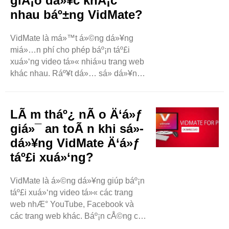
giÃ¡o dá»¥c khÃ¡c
nhau báº±ng VidMate?
VidMate là má»™t á»©ng dá»¥ng
miá»…n phí cho phép báº¡n táº£i
xuá»‘ng video tá»« nhiá»u trang web
khác nhau. Ráº¥t dá»… sá»­ dá»¥ng.
Vá»›i VidMate, báº¡n có thá»ƒ lÆ°u
video vào Ä‘iá»‡n thoáº¡i hoáº·c máy
tính báº£ng cá»§a mình. Báº¡n có
LÃ m tháº¿ nÃ o Ä‘á»ƒ
thá»ƒ xem chúng báº¥t cá»© lúc nào,
giá»¯ an toÃ n khi sá»­
ngay cáº£ khi không có internet. ..
dá»¥ng VidMate Ä‘á»ƒ
táº£i xuá»‘ng?
VidMate là á»©ng dá»¥ng giúp báº¡n
táº£i xuá»‘ng video tá»« các trang
web nhÆ° YouTube, Facebook và
các trang web khác. Báº¡n cÅ©ng có
thá»ƒ táº£i xuá»‘ng nháº¡c và phim.