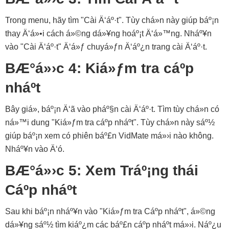
Trong menu, hãy tìm "Cài Ä‘áº·t". Tùy chá»n này giúp báº¡n
thay Ä‘á»•i cách á»©ng dá»¥ng hoáº¡t Ä‘á»™ng. Nháº¥n
vào "Cài Ä‘áº·t" Ä‘á»ƒ chuyá»ƒn Ä‘áº¿n trang cài Ä‘áº·t.
BÆ°á»›c 4: Kiá»ƒm tra cáº­p
nháº­t
Bây giá», báº¡n Ä‘ã vào pháº§n cài Ä‘áº·t. Tìm tùy chá»n có
ná»™i dung "Kiá»ƒm tra cáº­p nháº­t". Tùy chá»n này sáº½
giúp báº¡n xem có phiên báº£n VidMate má»›i nào không.
Nháº¥n vào Ä‘ó.
BÆ°á»›c 5: Xem Tráº¡ng thái
Cáº­p nháº­t
Sau khi báº¡n nháº¥n vào "Kiá»ƒm tra Cáº­p nháº­t", á»©ng
dá»¥ng sáº½ tìm kiáº¿m các báº£n cáº­p nháº­t má»›i. Náº¿u