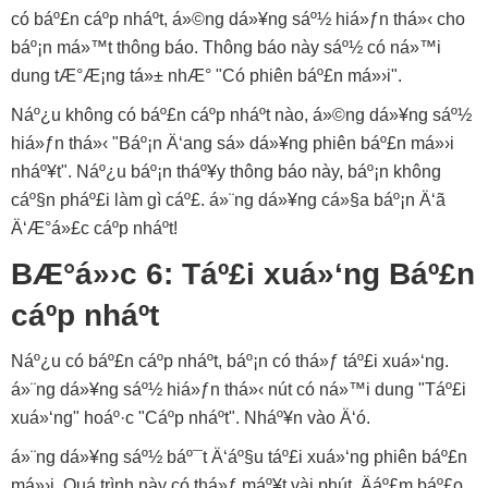
có báº£n cáº­p nháº­t, á»©ng dá»¥ng sáº½ hiá»ƒn thá»‹ cho
báº¡n má»™t thông báo. Thông báo này sáº½ có ná»™i
dung tÆ°Æ¡ng tá»± nhÆ° "Có phiên báº£n má»›i".
Náº¿u không có báº£n cáº­p nháº­t nào, á»©ng dá»¥ng sáº½
hiá»ƒn thá»‹ "Báº¡n Ä‘ang sá»­ dá»¥ng phiên báº£n má»›i
nháº¥t". Náº¿u báº¡n tháº¥y thông báo này, báº¡n không
cáº§n pháº£i làm gì cáº£. á»¨ng dá»¥ng cá»§a báº¡n Ä‘ã
Ä‘Æ°á»£c cáº­p nháº­t!
BÆ°á»›c 6: Táº£i xuá»‘ng Báº£n
cáº­p nháº­t
Náº¿u có báº£n cáº­p nháº­t, báº¡n có thá»ƒ táº£i xuá»‘ng.
á»¨ng dá»¥ng sáº½ hiá»ƒn thá»‹ nút có ná»™i dung "Táº£i
xuá»‘ng" hoáº·c "Cáº­p nháº­t". Nháº¥n vào Ä‘ó.
á»¨ng dá»¥ng sáº½ báº¯t Ä‘áº§u táº£i xuá»‘ng phiên báº£n
má»›i. Quá trình này có thá»ƒ máº¥t vài phút. Äáº£m báº£o