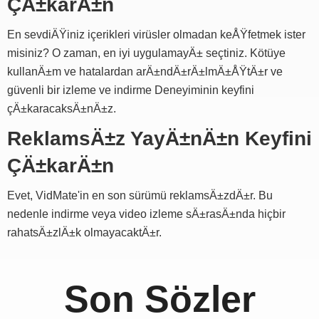
ÇÄ±karÄ±n
En sevdiÄŸiniz içerikleri virüsler olmadan keÅŸfetmek ister
misiniz? O zaman, en iyi uygulamayÄ± seçtiniz. Kötüye
kullanÄ±m ve hatalardan arÄ±ndÄ±rÄ±lmÄ±ÅŸtÄ±r ve
güvenli bir izleme ve indirme Deneyiminin keyfini
çÄ±karacaksÄ±nÄ±z.
ReklamsÄ±z YayÄ±nÄ±n Keyfini
ÇÄ±karÄ±n
Evet, VidMate'in en son sürümü reklamsÄ±zdÄ±r. Bu
nedenle indirme veya video izleme sÄ±rasÄ±nda hiçbir
rahatsÄ±zlÄ±k olmayacaktÄ±r.
Son Sözler