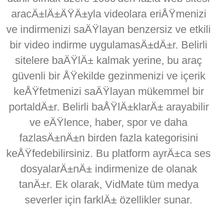
aracÄ±lÄ±ÄŸÄ±yla videolara eriÅŸmenizi
ve indirmenizi saÄŸlayan benzersiz ve etkili
bir video indirme uygulamasÄ±dÄ±r. Belirli
sitelere baÄŸlÄ± kalmak yerine, bu araç
güvenli bir ÅŸekilde gezinmenizi ve içerik
keÅŸfetmenizi saÄŸlayan mükemmel bir
portaldÄ±r. Belirli baÅŸlÄ±klarÄ± arayabilir
ve eÄŸlence, haber, spor ve daha
fazlasÄ±nÄ±n birden fazla kategorisini
keÅŸfedebilirsiniz. Bu platform ayrÄ±ca ses
dosyalarÄ±nÄ± indirmenize de olanak
tanÄ±r. Ek olarak, VidMate tüm medya
severler için farklÄ± özellikler sunar.