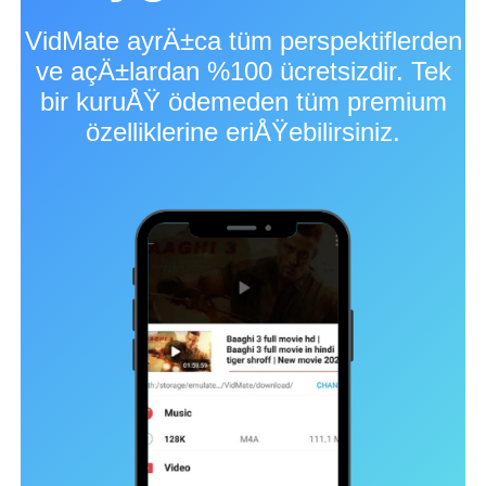
VidMate ayrÄ±ca tüm perspektiflerden
ve açÄ±lardan %100 ücretsizdir. Tek
bir kuruÅŸ ödemeden tüm premium
özelliklerine eriÅŸebilirsiniz.