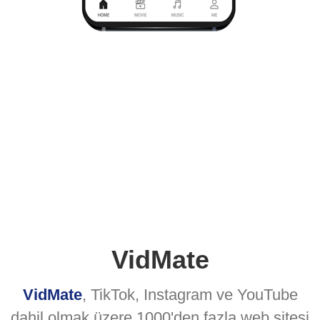
VidMate
VidMate
, TikTok, Instagram ve YouTube
dahil olmak üzere 1000'den fazla web sitesi