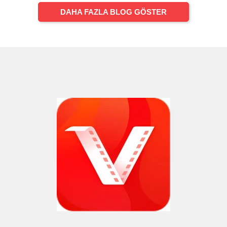
hÄ±zlÄ±dÄ±r ve basit bir tasarÄ±ma
DAHA FAZLA BLOG GÖSTER
sahiptir. Ä°stediÄŸiniz hemen hemen
her videoyu veya ÅŸarkÄ±yÄ±
bulabilirsiniz. Güvenlik Neden
Önemlidir? VidMate kullanÄ±rken
güvenliÄŸi düÅŸünmek ..