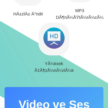
MP3
HÄ±zlÄ± Ä°ndir
DÃ¶nÃ¼ÅŸtÃ¼rÃ¼cÃ¼
YÃ¼ksek
Ã‡Ã¶zÃ¼nÃ¼rlÃ¼k
Video ve Ses