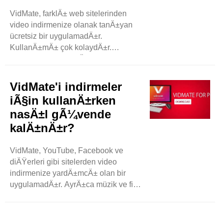
VidMate ..
VidMate, farklÄ± web sitelerinden
video indirmenize olanak tanÄ±yan
ücretsiz bir uygulamadÄ±r.
KullanÄ±mÄ± çok kolaydÄ±r.
VidMate ile videolarÄ± telefonunuza
veya tabletinize kaydedebilirsiniz.
Ä°nternet olmadan bile istediÄŸiniz
VidMate'i indirmeler
zaman izleyebilirsiniz. Bu, hareket
iÃ§in kullanÄ±rken
halindeyken öÄŸrenmek isteyen
nasÄ±l gÃ¼vende
öÄŸrenciler için harika bir özelliktir.
kalÄ±nÄ±r?
Neden VidMate
KullanmalÄ±sÄ±nÄ±z? VidMate
kullanmak için birçok neden vardÄ±r.
VidMate, YouTube, Facebook ve
Birincisi, ..
diÄŸerleri gibi sitelerden video
indirmenize yardÄ±mcÄ± olan bir
uygulamadÄ±r. AyrÄ±ca müzik ve film
de indirebilirsiniz. Android cihazlarda
kullanÄ±labilir. Birçok kiÅŸi VidMate'i
kullanmayÄ± sever çünkü