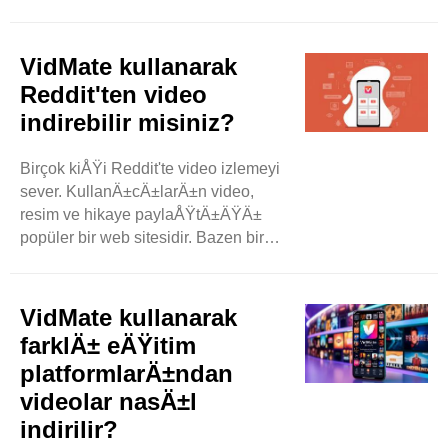
YouTube ve Facebook gibi sitelerden
video indirmek için kullanabilirsiniz.
Ücretsizdir ve Android telefonlarda iyi
VidMate kullanarak
çalÄ±ÅŸÄ±r. Birçok kiÅŸi basit
Reddit'ten video
olduÄŸu için kullanmayÄ± sever.
indirebilir misiniz?
Hiçbir ÅŸey ödemeden birçok
ÅŸarkÄ± ve film bulabilirsiniz.
Birçok kiÅŸi Reddit'te video izlemeyi
Ä°ndirme HÄ±zÄ± Neden Önemlidir?
sever. KullanÄ±cÄ±larÄ±n video,
Ä°ndirme ..
resim ve hikaye paylaÅŸtÄ±ÄŸÄ±
popüler bir web sitesidir. Bazen bir
videoyu daha sonra kullanmak
isteyebilirsiniz. Tekrar izlemek veya
arkadaÅŸlarÄ±nÄ±zla paylaÅŸmak
VidMate kullanarak
isteyebilirsiniz. Peki bunu nasÄ±l
farklÄ± eÄŸitim
yapabilirsiniz? Bir yolu VidMate
platformlarÄ±ndan
adlÄ± bir uygulama kullanmaktÄ±r.
videolar nasÄ±l
Bu blog, VidMate'in ne olduÄŸunu ve
onunla Reddit'ten videolarÄ±n nasÄ±l
indirilir?
indirileceÄŸini açÄ±klayacaktÄ±r.