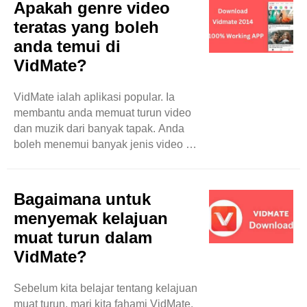
Apakah genre video
teratas yang boleh
anda temui di
VidMate?
VidMate ialah aplikasi popular. Ia
membantu anda memuat turun video
dan muzik dari banyak tapak. Anda
boleh menemui banyak jenis video di
VidMate. Blog ini akan bercakap
tentang genre video teratas yang
boleh anda temui pada aplikasi ini.
Bagaimana untuk
Mari kita meneroka bersama-sama!
menyemak kelajuan
Video Muzik Salah satu genre yang
muat turun dalam
paling popular di VidMate ialah video
VidMate?
muzik. Anda boleh mencari video
daripada penyanyi dan kumpulan
kegemaran anda. Sama ada anda
Sebelum kita belajar tentang kelajuan
suka muzik pop, rock, hip-hop atau
muat turun, mari kita fahami VidMate.