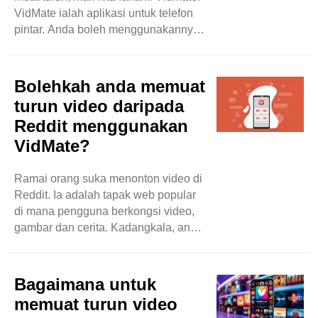
klasik, VidMate mempunyai
VidMate ialah aplikasi untuk telefon
semuanya. Anda ..
pintar. Anda boleh menggunakannya
untuk memuat turun video dari tapak
seperti YouTube dan Facebook. Ia
percuma dan berfungsi dengan baik
Bolehkah anda memuat
pada telefon Android. Ramai orang
turun video daripada
suka menggunakannya kerana ia
Reddit menggunakan
mudah. Anda boleh menemui banyak
VidMate?
lagu dan filem tanpa membayar apa-
apa. Mengapa Kelajuan Muat Turun
Penting? Kelajuan muat turun adalah
Ramai orang suka menonton video di
penting untuk beberapa sebab. Mula-
Reddit. Ia adalah tapak web popular
mula, ia memberitahu ..
di mana pengguna berkongsi video,
gambar dan cerita. Kadangkala, anda
mungkin mahu menyimpan video
untuk kemudian. Anda mungkin mahu
menontonnya semula atau berkongsi
Bagaimana untuk
dengan rakan-rakan. Jadi, bagaimana
memuat turun video
anda boleh melakukan ini? Salah