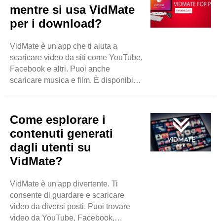
studenti che vogliono imparare in
mentre si usa VidMate
movimento. Perché usare VidMate?
per i download?
Ci sono molte ragioni per usare
VidMate. Innanzitutto, è gratuito. Non
VidMate è un'app che ti aiuta a
devi pagare nulla per scaricare l'app.
scaricare video da siti come YouTube,
In secondo luogo, è veloce. ..
Facebook e altri. Puoi anche
scaricare musica e film. È disponibile
sui dispositivi Android. Molte persone
amano usare VidMate perché è
veloce e ha un design semplice. Puoi
Come esplorare i
trovare quasi tutti i video o le canzoni
contenuti generati
che vuoi. Perché la sicurezza è
dagli utenti su
importante Quando usi VidMate, è
VidMate?
importante pensare alla sicurezza.
Non tutto su Internet è sicuro. Alcuni
video e musica possono ..
VidMate è un'app divertente. Ti
consente di guardare e scaricare
video da diversi posti. Puoi trovare
video da YouTube, Facebook,