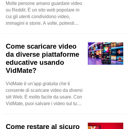
Molte persone amano guardare video
alcuni motivi. Innanzitutto, ti dice ..
su Reddit. È un sito web popolare in
cui gli utenti condividono video,
immagini e storie. A volte, potresti
voler conservare un video per dopo.
Potresti volerlo guardare di nuovo o
condividerlo con gli amici. Quindi,
Come scaricare video
come puoi farlo? Un modo è usare
da diverse piattaforme
un'app chiamata VidMate. Questo
educative usando
blog spiegherà cos'è VidMate e come
VidMate?
scaricare video da Reddit con essa.
Cos'è VidMate? VidMate è un'app
che ti aiuta a scaricare video da
VidMate è un'app gratuita che ti
diversi ..
consente di scaricare video da diversi
siti Web. È molto facile da usare. Con
VidMate, puoi salvare i video sul tuo
telefono o tablet. Puoi guardarli in
qualsiasi momento, anche senza
Internet. Questo è fantastico per gli
Come restare al sicuro