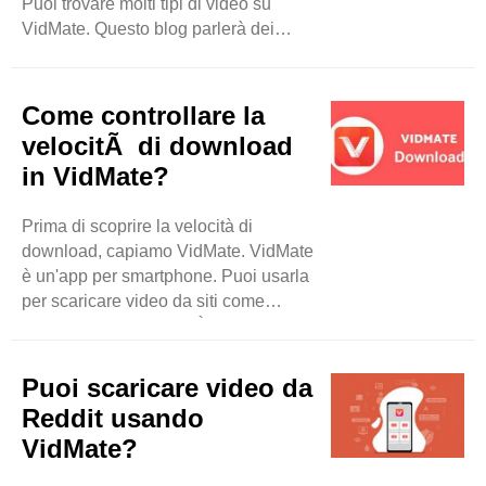
Puoi trovare molti tipi di video su
VidMate. Questo blog parlerà dei
generi principali di video che puoi
trovare su questa app. Esploriamoli
insieme! Video musicali Uno dei
Come controllare la
generi più popolari su VidMate sono i
velocitÃ di download
video musicali. Puoi trovare video dei
in VidMate?
tuoi cantanti e gruppi preferiti. Che ti
piaccia il pop, il rock, l'hip-hop o la
Prima di scoprire la velocità di
musica classica, VidMate ha tutto.
download, capiamo VidMate. VidMate
Puoi guardare gli ultimi successi ..
è un'app per smartphone. Puoi usarla
per scaricare video da siti come
YouTube e Facebook. È gratuita e
funziona bene sui telefoni Android. A
molte persone piace usarla perché è
Puoi scaricare video da
semplice. Puoi trovare molte canzoni
Reddit usando
e film senza pagare nulla. Perché la
VidMate?
velocità di download è importante? La
velocità di download è importante per