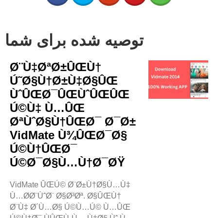
توصیه شده برای شما
Ø¨Ù‡ØªØ±ÛŒÙ†
Ú˜Ø§Ù†Ø±Ù‡Ø§ÛŒ
ÙˆÛŒØ¯ÛŒÙˆÛŒÛŒ
Ú©Ù‡ Ù…ÛŒ
ØªÙˆØ§Ù†ÛŒØ¯ Ø¯Ø±
VidMate Ù¾ÛŒØ¯Ø§
Ú©Ù†ÛŒØ¯
Ú©Ø¯Ø§Ù…Ù†Ø¯ØŸ
VidMate ÛŒÚ© Ø¨Ø±Ù†Ø§Ù…Ù‡
Ù…Ø­Ø¨ÙˆØ¨ Ø§Ø³Øª. Ø§ÛŒÙ†
Ø¨Ù‡ Ø´Ù…Ø§ Ú©Ù…Ú© Ù…ÛŒ