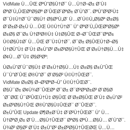
VidMate Ù…ÛŒ ØªÙˆØ§Ù†Ø¯ Ù…Ù†Ø¬Ø± Ø¨Ù‡
ØªØ¨Ù„ÛŒØºØ§Øª Ø¨ÛŒØ´ØªØ± Ø´ÙˆØ¯. ØªÙˆØ³Ø¹Ù‡
Ø¯Ù‡Ù†Ø¯Ú¯Ø§Ù† Ø§ØºÙ„Ø¨ Ù…Ø´Ú©Ù„Ø§Øª Ø±Ø§
Ø¨Ø±Ø·Ø±Ù Ù…ÛŒ Ú©Ù†Ù†Ø¯ Ùˆ ØªØ¨Ù„ÛŒØºØ§Øª
Ø±Ø§ Ø¯Ø± Ù†Ø³Ø®Ù‡ Ù‡Ø§ÛŒ Ø¬Ø¯ÛŒØ¯ØªØ±
Ú©Ø§Ù‡Ø´ Ù…ÛŒ Ø¯Ù‡Ù†Ø¯. Ø¯Ø± Ø§ÛŒÙ†Ø¬Ø§
Ù†Ø­ÙˆÙ‡ Ø¨Ù‡ Ø±ÙˆØ² Ø±Ø³Ø§Ù†ÛŒ Ø¨Ø±Ù†Ø§Ù…Ù‡
Ø¢Ù…Ø¯Ù‡ Ø§Ø³Øª:
ÙØ±ÙˆØ´Ú¯Ø§Ù‡ Ø¨Ø±Ù†Ø§Ù…Ù‡ Ø±Ø§ Ø±ÙˆÛŒ
Ú¯ÙˆØ´ÛŒ Ø®ÙˆØ¯ Ø¨Ø§Ø² Ú©Ù†ÛŒØ¯.
VidMate Ø±Ø§ Ø¬Ø³ØªØ¬Ùˆ Ú©Ù†ÛŒØ¯.
Ø§Ú¯Ø± Ø¢Ù¾Ø¯ÛŒØª Ø¯Ø± Ø¯Ø³ØªØ±Ø³ Ø¨Ø§Ø
´Ø¯ØŒ Ú¯Ø²ÛŒÙ†Ù‡ Ø§ÛŒ Ø¨Ø±Ø§ÛŒ Ø¨Ù‡ Ø±ÙˆØ²
Ø±Ø³Ø§Ù†ÛŒ Ø®ÙˆØ§Ù‡ÛŒØ¯ Ø¯ÛŒØ¯.
Ø±ÙˆÛŒ Update Ø¶Ø±Ø¨Ù‡ Ø¨Ø²Ù†ÛŒØ¯ Ùˆ Ù…
Ù†ØªØ¸Ø± Ø¨Ù…Ø§Ù†ÛŒØ¯ ØªØ§ ØªÙ…Ø§Ù… Ø´ÙˆØ¯.
Ù¾Ø³ Ø§Ø² Ø¨Ù‡ Ø±ÙˆØ² Ø±Ø³Ø§Ù†ÛŒØŒ Ù…Ù…