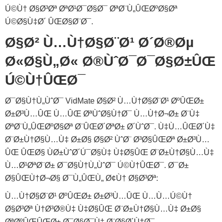
Ú©Ù† Ø§Ø³Øª ØªØ¹Ø¯Ø§Ø¯ ØªØ¨Ù„ÛŒØºØ§Øª
Ú©Ø§Ù‡Ø´ ÛŒØ§Ø¨Ø¯.
Ø§Ø² Ù…Ù†Ø§Ø¨Ø¹ Ø´Ø®Øµ
Ø«Ø§Ù„Ø« Ø®ÙˆØ¯Ø¯Ø§Ø±ÛŒ
Ú©Ù†ÛŒØ¯
Ø¯Ø§Ù†Ù„ÙˆØ¯ VidMate Ø§Ø² Ù…Ù†Ø§Ø¨Ø¹ ØºÛŒØ±
Ø±Ø³Ù…ÛŒ Ù…ÛŒ ØªÙˆØ§Ù†Ø¯ Ù…Ù†Ø¬Ø± Ø¨Ù‡
ØªØ¨Ù„ÛŒØºØ§Øª Ø¨ÛŒØ´ØªØ± Ø´ÙˆØ¯. Ù‡Ù…ÛŒØ´Ù‡
Ø¨Ø±Ù†Ø§Ù…Ù‡ Ø±Ø§ Ø§Ø² ÙˆØ¨ Ø³Ø§ÛŒØª Ø±Ø³Ù…
ÛŒ ÛŒØ§ ÙØ±ÙˆØ´Ú¯Ø§Ù‡ Ù‡Ø§ÛŒ Ø¨Ø±Ù†Ø§Ù…Ù‡
Ù…Ø¹ØªØ¨Ø± Ø¯Ø§Ù†Ù„ÙˆØ¯ Ú©Ù†ÛŒØ¯. Ø¯Ø±
Ø§ÛŒÙ†Ø¬Ø§ Ø¯Ù„ÛŒÙ„ Ø¢Ù† Ø§Ø³Øª:
Ù…Ù†Ø§Ø¨Ø¹ ØºÛŒØ± Ø±Ø³Ù…ÛŒ Ù…Ù…Ú©Ù†
Ø§Ø³Øª Ù†Ø³Ø®Ù‡ Ù‡Ø§ÛŒ Ø¨Ø±Ù†Ø§Ù…Ù‡ Ø±Ø§
ØªØºÛŒÛŒØ± Ø¯Ø§Ø¯Ù‡ Ø¨Ø§Ø´Ù†Ø¯.