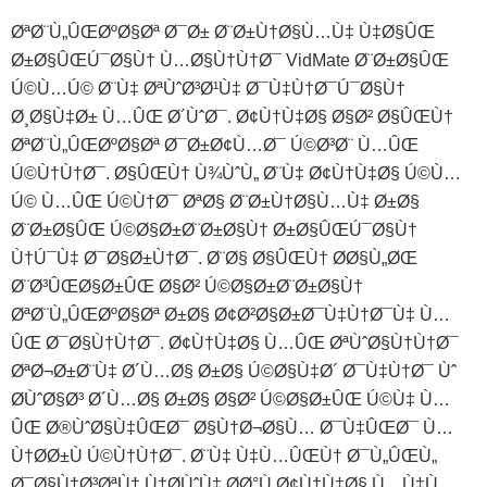
ØªØ¨Ù„ÛŒØºØ§Øª Ø¯Ø± Ø¨Ø±Ù†Ø§Ù…Ù‡ Ù‡Ø§ÛŒ
Ø±Ø§ÛŒÚ¯Ø§Ù† Ù…Ø§Ù†Ù†Ø¯ VidMate Ø¨Ø±Ø§ÛŒ
Ú©Ù…Ú© Ø¨Ù‡ ØªÙˆØ³Ø¹Ù‡ Ø¯Ù‡Ù†Ø¯Ú¯Ø§Ù†
Ø¸Ø§Ù‡Ø± Ù…ÛŒ Ø´ÙˆØ¯. Ø¢Ù†Ù‡Ø§ Ø§Ø² Ø§ÛŒÙ†
ØªØ¨Ù„ÛŒØºØ§Øª Ø¯Ø±Ø¢Ù…Ø¯ Ú©Ø³Ø¨ Ù…ÛŒ
Ú©Ù†Ù†Ø¯. Ø§ÛŒÙ† Ù¾ÙˆÙ„ Ø¨Ù‡ Ø¢Ù†Ù‡Ø§ Ú©Ù…
Ú© Ù…ÛŒ Ú©Ù†Ø¯ ØªØ§ Ø¨Ø±Ù†Ø§Ù…Ù‡ Ø±Ø§
Ø¨Ø±Ø§ÛŒ Ú©Ø§Ø±Ø¨Ø±Ø§Ù† Ø±Ø§ÛŒÚ¯Ø§Ù†
Ù†Ú¯Ù‡ Ø¯Ø§Ø±Ù†Ø¯. Ø¨Ø§ Ø§ÛŒÙ† Ø­Ø§Ù„ØŒ
Ø¨Ø³ÛŒØ§Ø±ÛŒ Ø§Ø² Ú©Ø§Ø±Ø¨Ø±Ø§Ù†
ØªØ¨Ù„ÛŒØºØ§Øª Ø±Ø§ Ø¢Ø²Ø§Ø±Ø¯Ù‡Ù†Ø¯Ù‡ Ù…
ÛŒ Ø¯Ø§Ù†Ù†Ø¯. Ø¢Ù†Ù‡Ø§ Ù…ÛŒ ØªÙˆØ§Ù†Ù†Ø¯
ØªØ¬Ø±Ø¨Ù‡ Ø´Ù…Ø§ Ø±Ø§ Ú©Ø§Ù‡Ø´ Ø¯Ù‡Ù†Ø¯ Ùˆ
Ø­ÙˆØ§Ø³ Ø´Ù…Ø§ Ø±Ø§ Ø§Ø² Ú©Ø§Ø±ÛŒ Ú©Ù‡ Ù…
ÛŒ Ø®ÙˆØ§Ù‡ÛŒØ¯ Ø§Ù†Ø¬Ø§Ù… Ø¯Ù‡ÛŒØ¯ Ù…
Ù†Ø­Ø±Ù Ú©Ù†Ù†Ø¯. Ø¨Ù‡ Ù‡Ù…ÛŒÙ† Ø¯Ù„ÛŒÙ„
Ø¯Ø§Ù†Ø³ØªÙ† Ù†Ø­ÙˆÙ‡ Ø­Ø°Ù Ø¢Ù†Ù‡Ø§ Ù…Ù‡Ù…