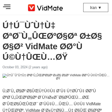
Iran ▼
Ú†Ú¯ÙˆÙ†Ù‡
ØªØ¨Ù„ÛŒØºØ§Øª Ø±Ø§
Ø§Ø² VidMate Ø­Ø°Ù
Ú©Ù†ÛŒÙ…ØŸ
October 03, 2024 (2 years ago)
Ù‚Ø¨Ù„ Ø§Ø² Ø§ÛŒÙ†Ú©Ù‡ Ø¨Ù‡ Ù†Ø­ÙˆÙ‡ Ø­Ø°Ù
ØªØ¨Ù„ÛŒØºØ§Øª Ø¨Ù¾Ø±Ø¯Ø§Ø²ÛŒÙ…ØŒ
Ø¨ÛŒØ§ÛŒÛŒØ¯ Ø¨ÙÙ‡Ù…ÛŒÙ… Ú©Ù‡ VidMate
Ú†ÛŒØ³Øª. VidMate Ø¨Ø±Ù†Ø§Ù…Ù‡ Ø§ÛŒ Ø§Ø³Øª