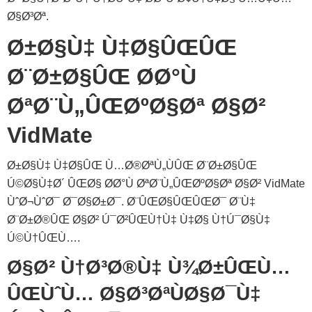
Ø§Ø³Øª.
Ø±Ø§Ù‡ Ù‡Ø§ÛŒÛŒ
Ø¨Ø±Ø§ÛŒ Ø­Ø°Ù
ØªØ¨Ù„ÛŒØºØ§Øª Ø§Ø²
VidMate
Ø±Ø§Ù‡ Ù‡Ø§ÛŒ Ù…Ø®ØªÙ„ÙÛŒ Ø¨Ø±Ø§ÛŒ
Ú©Ø§Ù‡Ø´ ÛŒØ§ Ø­Ø°Ù ØªØ¨Ù„ÛŒØºØ§Øª Ø§Ø² VidMate
ÙˆØ¬ÙˆØ¯ Ø¯Ø§Ø±Ø¯. Ø¨ÛŒØ§ÛŒÛŒØ¯ Ø¨Ù‡
Ø¨Ø±Ø®ÛŒ Ø§Ø² Ú¯Ø²ÛŒÙ†Ù‡ Ù‡Ø§ Ù†Ú¯Ø§Ù‡
Ú©Ù†ÛŒÙ….
Ø§Ø² Ù†Ø³Ø®Ù‡ Ù¾Ø±ÛŒÙ…
ÛŒÙˆÙ… Ø§Ø³ØªÙØ§Ø¯Ù‡