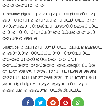
Ø¹Ø¨Ø§Ø±ØªÙ†Ø¯ Ø§Ø²:
TubeMate: Ø§ÛŒÙ† Ø¨Ø±Ù†Ø§Ù…Ù‡ Ø¨Ù‡ Ø´Ù…Ø§
Ø§Ù…Ú©Ø§Ù† Ø¯Ø§Ù†Ù„ÙˆØ¯ ÙˆÛŒØ¯ÛŒÙˆ Ø§Ø²
Ù¾Ù„ØªÙØ±Ù… Ù‡Ø§ÛŒ Ù…Ø®ØªÙ„Ù Ø±Ø§ Ù…ÛŒ
Ø¯Ù‡Ø¯. Ù‡Ù…Ú†Ù†ÛŒÙ† ØªØ¨Ù„ÛŒØºØ§Øª Ú©Ù…
ØªØ±ÛŒ Ø¯Ø§Ø±Ø¯.
Snaptube: Ø¨Ø±Ù†Ø§Ù…Ù‡ Ø¯ÛŒÚ¯Ø±ÛŒ Ø¨Ø±Ø§ÛŒ
Ø¯Ø§Ù†Ù„ÙˆØ¯ ÙÛŒÙ„Ù… Ùˆ Ù…ÙˆØ³ÛŒÙ‚ÛŒ.
ØªØ¬Ø±Ø¨Ù‡ Ø®ÙˆØ¨ÛŒ Ø±Ø§ Ø¨Ø¯ÙˆÙ†
ØªØ¨Ù„ÛŒØºØ§Øª Ø²ÛŒØ§Ø¯ Ø§Ø±Ø§Ø¦Ù‡ Ù…ÛŒ
Ø¯Ù‡Ø¯. Ø§ÛŒÙ† Ø¨Ø±Ù†Ø§Ù…Ù‡ Ù‡Ø§ Ø±Ø§ Ø§Ù…
ØªØ­Ø§Ù† Ú©Ù†ÛŒØ¯ ØªØ§ Ø¨Ø¨ÛŒÙ†ÛŒØ¯ Ú©Ù‡
Ø¢ÛŒØ§ Ø¨Ø§ Ù†ÛŒØ§Ø²Ù‡Ø§ÛŒ Ø´Ù…Ø§ Ù…
Ø·Ø§Ø¨Ù‚Øª Ø¯Ø§Ø±Ù†Ø¯ ÛŒØ§ Ø®ÛŒØ±.