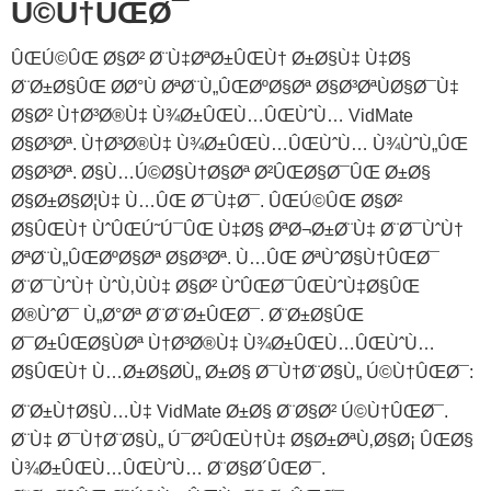
Ú©Ù†ÛŒØ¯
ÛŒÚ©ÛŒ Ø§Ø² Ø¨Ù‡ØªØ±ÛŒÙ† Ø±Ø§Ù‡ Ù‡Ø§
Ø¨Ø±Ø§ÛŒ Ø­Ø°Ù ØªØ¨Ù„ÛŒØºØ§Øª Ø§Ø³ØªÙØ§Ø¯Ù‡
Ø§Ø² Ù†Ø³Ø®Ù‡ Ù¾Ø±ÛŒÙ…ÛŒÙˆÙ… VidMate
Ø§Ø³Øª. Ù†Ø³Ø®Ù‡ Ù¾Ø±ÛŒÙ…ÛŒÙˆÙ… Ù¾ÙˆÙ„ÛŒ
Ø§Ø³Øª. Ø§Ù…Ú©Ø§Ù†Ø§Øª Ø²ÛŒØ§Ø¯ÛŒ Ø±Ø§
Ø§Ø±Ø§Ø¦Ù‡ Ù…ÛŒ Ø¯Ù‡Ø¯. ÛŒÚ©ÛŒ Ø§Ø²
Ø§ÛŒÙ† ÙˆÛŒÚ˜Ú¯ÛŒ Ù‡Ø§ ØªØ¬Ø±Ø¨Ù‡ Ø¨Ø¯ÙˆÙ†
ØªØ¨Ù„ÛŒØºØ§Øª Ø§Ø³Øª. Ù…ÛŒ ØªÙˆØ§Ù†ÛŒØ¯
Ø¨Ø¯ÙˆÙ† ÙˆÙ‚ÙÙ‡ Ø§Ø² ÙˆÛŒØ¯ÛŒÙˆÙ‡Ø§ÛŒ
Ø®ÙˆØ¯ Ù„Ø°Øª Ø¨Ø¨Ø±ÛŒØ¯. Ø¨Ø±Ø§ÛŒ
Ø¯Ø±ÛŒØ§ÙØª Ù†Ø³Ø®Ù‡ Ù¾Ø±ÛŒÙ…ÛŒÙˆÙ…
Ø§ÛŒÙ† Ù…Ø±Ø§Ø­Ù„ Ø±Ø§ Ø¯Ù†Ø¨Ø§Ù„ Ú©Ù†ÛŒØ¯:
Ø¨Ø±Ù†Ø§Ù…Ù‡ VidMate Ø±Ø§ Ø¨Ø§Ø² Ú©Ù†ÛŒØ¯.
Ø¨Ù‡ Ø¯Ù†Ø¨Ø§Ù„ Ú¯Ø²ÛŒÙ†Ù‡ Ø§Ø±ØªÙ‚Ø§Ø¡ ÛŒØ§
Ù¾Ø±ÛŒÙ…ÛŒÙˆÙ… Ø¨Ø§Ø´ÛŒØ¯.