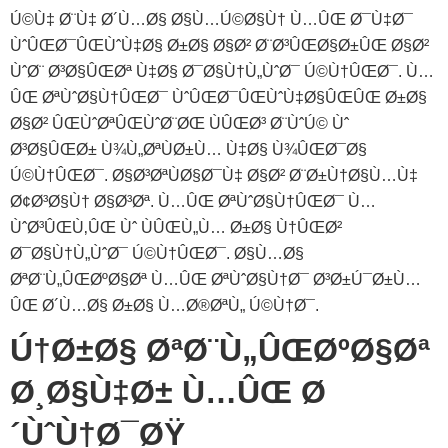
Ú©Ù‡ Ø¨Ù‡ Ø´Ù…Ø§ Ø§Ù…Ú©Ø§Ù† Ù…ÛŒ Ø¯Ù‡Ø¯
ÙˆÛŒØ¯ÛŒÙˆÙ‡Ø§ Ø±Ø§ Ø§Ø² Ø¨Ø³ÛŒØ§Ø±ÛŒ Ø§Ø²
ÙˆØ¨ Ø³Ø§ÛŒØª Ù‡Ø§ Ø¯Ø§Ù†Ù„ÙˆØ¯ Ú©Ù†ÛŒØ¯. Ù…
ÛŒ ØªÙˆØ§Ù†ÛŒØ¯ ÙˆÛŒØ¯ÛŒÙˆÙ‡Ø§ÛŒÛŒ Ø±Ø§
Ø§Ø² ÛŒÙˆØªÛŒÙˆØ¨ØŒ ÙÛŒØ³ Ø¨ÙˆÚ© Ùˆ
Ø³Ø§ÛŒØ± Ù¾Ù„ØªÙØ±Ù… Ù‡Ø§ Ù¾ÛŒØ¯Ø§
Ú©Ù†ÛŒØ¯. Ø§Ø³ØªÙØ§Ø¯Ù‡ Ø§Ø² Ø¨Ø±Ù†Ø§Ù…Ù‡
Ø¢Ø³Ø§Ù† Ø§Ø³Øª. Ù…ÛŒ ØªÙˆØ§Ù†ÛŒØ¯ Ù…
ÙˆØ³ÛŒÙ‚ÛŒ Ùˆ ÙÛŒÙ„Ù… Ø±Ø§ Ù†ÛŒØ²
Ø¯Ø§Ù†Ù„ÙˆØ¯ Ú©Ù†ÛŒØ¯. Ø§Ù…Ø§
ØªØ¨Ù„ÛŒØºØ§Øª Ù…ÛŒ ØªÙˆØ§Ù†Ø¯ Ø³Ø±Ú¯Ø±Ù…
ÛŒ Ø´Ù…Ø§ Ø±Ø§ Ù…Ø®ØªÙ„ Ú©Ù†Ø¯.
Ú†Ø±Ø§ ØªØ¨Ù„ÛŒØºØ§Øª
Ø¸Ø§Ù‡Ø± Ù…ÛŒ Ø
´ÙˆÙ†Ø¯ØŸ