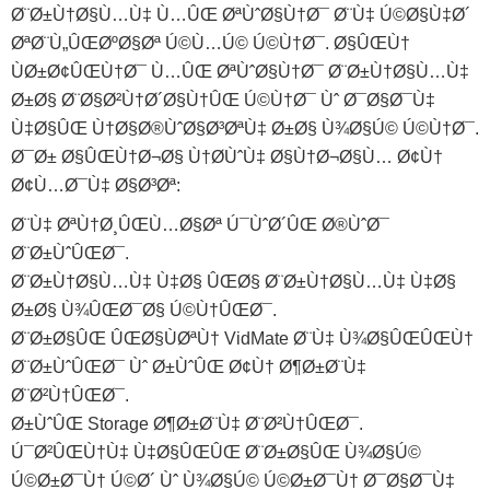
Ø¨Ø±Ù†Ø§Ù…Ù‡ Ù…ÛŒ ØªÙˆØ§Ù†Ø¯ Ø¨Ù‡ Ú©Ø§Ù‡Ø´
ØªØ¨Ù„ÛŒØºØ§Øª Ú©Ù…Ú© Ú©Ù†Ø¯. Ø§ÛŒÙ†
ÙØ±Ø¢ÛŒÙ†Ø¯ Ù…ÛŒ ØªÙˆØ§Ù†Ø¯ Ø¨Ø±Ù†Ø§Ù…Ù‡
Ø±Ø§ Ø¨Ø§Ø²Ù†Ø´Ø§Ù†ÛŒ Ú©Ù†Ø¯ Ùˆ Ø¯Ø§Ø¯Ù‡
Ù‡Ø§ÛŒ Ù†Ø§Ø®ÙˆØ§Ø³ØªÙ‡ Ø±Ø§ Ù¾Ø§Ú© Ú©Ù†Ø¯.
Ø¯Ø± Ø§ÛŒÙ†Ø¬Ø§ Ù†Ø­ÙˆÙ‡ Ø§Ù†Ø¬Ø§Ù… Ø¢Ù†
Ø¢Ù…Ø¯Ù‡ Ø§Ø³Øª:
Ø¨Ù‡ ØªÙ†Ø¸ÛŒÙ…Ø§Øª Ú¯ÙˆØ´ÛŒ Ø®ÙˆØ¯
Ø¨Ø±ÙˆÛŒØ¯.
Ø¨Ø±Ù†Ø§Ù…Ù‡ Ù‡Ø§ ÛŒØ§ Ø¨Ø±Ù†Ø§Ù…Ù‡ Ù‡Ø§
Ø±Ø§ Ù¾ÛŒØ¯Ø§ Ú©Ù†ÛŒØ¯.
Ø¨Ø±Ø§ÛŒ ÛŒØ§ÙØªÙ† VidMate Ø¨Ù‡ Ù¾Ø§ÛŒÛŒÙ†
Ø¨Ø±ÙˆÛŒØ¯ Ùˆ Ø±ÙˆÛŒ Ø¢Ù† Ø¶Ø±Ø¨Ù‡
Ø¨Ø²Ù†ÛŒØ¯.
Ø±ÙˆÛŒ Storage Ø¶Ø±Ø¨Ù‡ Ø¨Ø²Ù†ÛŒØ¯.
Ú¯Ø²ÛŒÙ†Ù‡ Ù‡Ø§ÛŒÛŒ Ø¨Ø±Ø§ÛŒ Ù¾Ø§Ú©
Ú©Ø±Ø¯Ù† Ú©Ø´ Ùˆ Ù¾Ø§Ú© Ú©Ø±Ø¯Ù† Ø¯Ø§Ø¯Ù‡