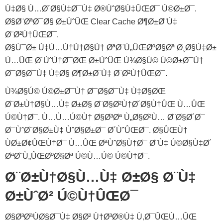
Ù‡Ø§ Ù…Ø´Ø§Ù‡Ø¯Ù‡ Ø®ÙˆØ§Ù‡ÛŒØ¯ Ú©Ø±Ø¯.
Ø§Ø¨ØªØ¯Ø§ Ø±ÙˆÛŒ Clear Cache Ø¶Ø±Ø¨Ù‡
Ø¨Ø²Ù†ÛŒØ¯.
Ø§Ú¯Ø± Ù‡Ù…Ú†Ù†Ø§Ù† ØªØ¨Ù„ÛŒØºØ§Øª Ø¸Ø§Ù‡Ø±
Ù…ÛŒ Ø´ÙˆÙ†Ø¯ØŒ Ø±ÙˆÛŒ Ù¾Ø§Ú© Ú©Ø±Ø¯Ù†
Ø¯Ø§Ø¯Ù‡ Ù‡Ø§ Ø¶Ø±Ø¨Ù‡ Ø¨Ø²Ù†ÛŒØ¯.
Ù¾Ø§Ú© Ú©Ø±Ø¯Ù† Ø¯Ø§Ø¯Ù‡ Ù‡Ø§ØŒ
Ø¨Ø±Ù†Ø§Ù…Ù‡ Ø±Ø§ Ø¨Ø§Ø²Ù†Ø´Ø§Ù†ÛŒ Ù…ÛŒ
Ú©Ù†Ø¯. Ù…Ù…Ú©Ù† Ø§Ø³Øª Ù„Ø§Ø²Ù… Ø¨Ø§Ø´Ø¯
Ø¯ÙˆØ¨Ø§Ø±Ù‡ ÙˆØ§Ø±Ø¯ Ø´ÙˆÛŒØ¯. Ø§ÛŒÙ†
ÙØ±Ø¢ÛŒÙ†Ø¯ Ù…ÛŒ ØªÙˆØ§Ù†Ø¯ Ø¨Ù‡ Ú©Ø§Ù‡Ø´
ØªØ¨Ù„ÛŒØºØ§Øª Ú©Ù…Ú© Ú©Ù†Ø¯.
Ø¨Ø±Ù†Ø§Ù…Ù‡ Ø±Ø§ Ø¨Ù‡
Ø±ÙˆØ² Ú©Ù†ÛŒØ¯
Ø§Ø³ØªÙØ§Ø¯Ù‡ Ø§Ø² Ù†Ø³Ø®Ù‡ Ù‚Ø¯ÛŒÙ…ÛŒ