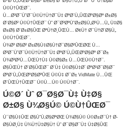
ØªØ¨Ù„ÛŒØºØ§Øª Ø±Ø§ Ø¯Ø§Ù†Ù„ÙˆØ¯ Ùˆ Ù†ØµØ¨
Ú©Ù†ÛŒØ¯.
Ù…Ø³Ø¯ÙˆØ¯Ú©Ù†Ù†Ø¯Ù‡ ØªØ¨Ù„ÛŒØºØ§Øª Ø±Ø§
Ø¨Ø§Ø² Ú©Ù†ÛŒØ¯ Ùˆ Ø¯Ø³ØªÙˆØ±Ø§Ù„Ø¹Ù…Ù„ Ù‡Ø§
Ø±Ø§ Ø¨Ø±Ø§ÛŒ ØªÙ†Ø¸ÛŒÙ… Ø¢Ù† Ø¯Ù†Ø¨Ø§Ù„
Ú©Ù†ÛŒØ¯.
Ù¾Ø³ Ø§Ø² Ø±Ø§Ù‡‌Ø§Ù†Ø¯Ø§Ø²ÛŒØŒ Ù…
Ø³Ø¯ÙˆØ¯Ú©Ù†Ù†Ø¯Ù‡ ØªØ¨Ù„ÛŒØºØ§Øª Ø¯Ø±
Ù¾Ø³‌Ø²Ù…ÛŒÙ†Ù‡ Ú©Ø§Ø± Ù…ÛŒ‌Ú©Ù†Ø¯.
Ø§ÛŒÙ† Ø¨Ø§ÛŒØ¯ Ø¨Ù‡ Ú©Ø§Ù‡Ø´ ØªØ¹Ø¯Ø§Ø¯
ØªØ¨Ù„ÛŒØºØ§ØªÛŒ Ú©Ù‡ Ø¯Ø± VidMate Ù…ÛŒ
Ø¨ÛŒÙ†ÛŒØ¯ Ú©Ù…Ú© Ú©Ù†Ø¯.
Ú©Ø´ Ùˆ Ø¯Ø§Ø¯Ù‡ Ù‡Ø§
Ø±Ø§ Ù¾Ø§Ú© Ú©Ù†ÛŒØ¯
Ú¯Ø§Ù‡ÛŒ Ø§ÙˆÙ‚Ø§ØªØŒ Ù¾Ø§Ú© Ú©Ø±Ø¯Ù† Ø­
Ø§ÙØ¸Ù‡ Ù¾Ù†Ù‡Ø§Ù† Ùˆ Ø¯Ø§Ø¯Ù‡ Ù‡Ø§ÛŒ