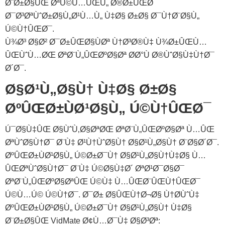
Ø¨Ø±Ø§ÛŒ ØªÚ©Ù…ÛŒÙ„ Ø®Ø±ÛŒØ¯
Ø¯Ø³ØªÙˆØ±Ø§Ù„Ø¹Ù…Ù„ Ù‡Ø§ Ø±Ø§ Ø¯Ù†Ø¨Ø§Ù„
Ú©Ù†ÛŒØ¯.
Ù¾Ø³ Ø§Ø² Ø¯Ø±ÛŒØ§ÙØª Ù†Ø³Ø®Ù‡ Ù¾Ø±ÛŒÙ…
ÛŒÙˆÙ…ØŒ ØªØ¨Ù„ÛŒØºØ§Øª Ø­Ø°Ù Ø®ÙˆØ§Ù‡Ù†Ø¯
Ø´Ø¯.
Ø§Ø¹Ù„Ø§Ù† Ù‡Ø§ Ø±Ø§
ØºÛŒØ±ÙØ¹Ø§Ù„ Ú©Ù†ÛŒØ¯
Ú¯Ø§Ù‡ÛŒ Ø§ÙˆÙ‚Ø§ØªØŒ ØªØ¨Ù„ÛŒØºØ§Øª Ù…ÛŒ
ØªÙˆØ§Ù†Ø¯ Ø¨Ù‡ Ø¹Ù†ÙˆØ§Ù† Ø§Ø¹Ù„Ø§Ù† Ø¨Ø§Ø´Ø¯.
ØºÛŒØ±ÙØ¹Ø§Ù„ Ú©Ø±Ø¯Ù† Ø§Ø¹Ù„Ø§Ù†‌Ù‡Ø§ Ù…
ÛŒ‌ØªÙˆØ§Ù†Ø¯ Ø¨Ù‡ Ú©Ø§Ù‡Ø´ ØªØ¹Ø¯Ø§Ø¯
ØªØ¨Ù„ÛŒØºØ§ØªÛŒ Ú©Ù‡ Ù…ÛŒ‌Ø¨ÛŒÙ†ÛŒØ¯
Ú©Ù…Ú© Ú©Ù†Ø¯. Ø¯Ø± Ø§ÛŒÙ†Ø¬Ø§ Ù†Ø­ÙˆÙ‡
ØºÛŒØ±ÙØ¹Ø§Ù„ Ú©Ø±Ø¯Ù† Ø§Ø¹Ù„Ø§Ù† Ù‡Ø§
Ø¨Ø±Ø§ÛŒ VidMate Ø¢Ù…Ø¯Ù‡ Ø§Ø³Øª: