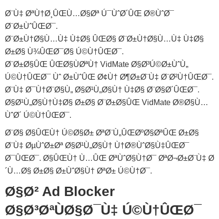
Ø¨Ù‡ ØªÙ†Ø¸ÛŒÙ…Ø§Øª Ú¯ÙˆØ´ÛŒ Ø®ÙˆØ¯
Ø¨Ø±ÙˆÛŒØ¯.
Ø¨Ø±Ù†Ø§Ù…Ù‡ Ù‡Ø§ ÛŒØ§ Ø¨Ø±Ù†Ø§Ù…Ù‡ Ù‡Ø§
Ø±Ø§ Ù¾ÛŒØ¯Ø§ Ú©Ù†ÛŒØ¯.
Ø¨Ø±Ø§ÛŒ ÛŒØ§ÙØªÙ† VidMate Ø§Ø³Ú©Ø±ÙˆÙ„
Ú©Ù†ÛŒØ¯ Ùˆ Ø±ÙˆÛŒ Ø¢Ù† Ø¶Ø±Ø¨Ù‡ Ø¨Ø²Ù†ÛŒØ¯.
Ø¨Ù‡ Ø¯Ù†Ø¨Ø§Ù„ Ø§Ø¹Ù„Ø§Ù† Ù‡Ø§ Ø¨Ø§Ø´ÛŒØ¯.
Ø§Ø¹Ù„Ø§Ù†‌Ù‡Ø§ Ø±Ø§ Ø¨Ø±Ø§ÛŒ VidMate Ø®Ø§Ù…
ÙˆØ´ Ú©Ù†ÛŒØ¯.
Ø¨Ø§ Ø§ÛŒÙ† Ú©Ø§Ø± ØªØ¨Ù„ÛŒØºØ§ØªÛŒ Ø±Ø§
Ø¨Ù‡ ØµÙˆØ±Øª Ø§Ø¹Ù„Ø§Ù† Ù†Ø®ÙˆØ§Ù‡ÛŒØ¯
Ø¯ÛŒØ¯. Ø§ÛŒÙ† Ù…ÛŒ ØªÙˆØ§Ù†Ø¯ ØªØ¬Ø±Ø¨Ù‡ Ø
´Ù…Ø§ Ø±Ø§ Ø±ÙˆØ§Ù† ØªØ± Ú©Ù†Ø¯.
Ø§Ø² Ad Blocker
Ø§Ø³ØªÙØ§Ø¯Ù‡ Ú©Ù†ÛŒØ¯