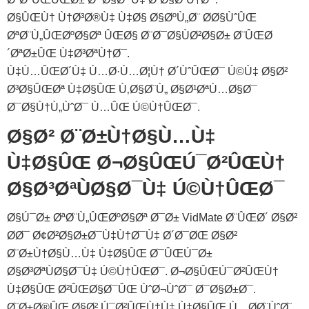
Ø§ÛŒÙ† Ù†Ø³Ø®Ù‡ Ù‡Ø§ Ø§ØºÙ„Ø¨ Ø­Ø§ÙˆÛŒ
ØªØ¨Ù„ÛŒØºØ§Øª ÛŒØ§ Ø¨Ø¯Ø§ÙØ²Ø§Ø± Ø¨ÛŒØ
´ØªØ±ÛŒ Ù‡Ø³ØªÙ†Ø¯.
Ù‡Ù…ÛŒØ´Ù‡ Ù…Ø·Ù…Ø¦Ù† Ø´ÙˆÛŒØ¯ Ú©Ù‡ Ø§Ø²
Ø³Ø§ÛŒØª Ù‡Ø§ÛŒ Ù‚Ø§Ø¨Ù„ Ø§Ø¹ØªÙ…Ø§Ø¯
Ø¯Ø§Ù†Ù„ÙˆØ¯ Ù…ÛŒ Ú©Ù†ÛŒØ¯.
Ø§Ø² Ø¨Ø±Ù†Ø§Ù…Ù‡
Ù‡Ø§ÛŒ Ø¬Ø§ÛŒÚ¯Ø²ÛŒÙ†
Ø§Ø³ØªÙØ§Ø¯Ù‡ Ú©Ù†ÛŒØ¯
Ø§Ú¯Ø± ØªØ¨Ù„ÛŒØºØ§Øª Ø¯Ø± VidMate Ø¨ÛŒØ´ Ø§Ø²
Ø­Ø¯ Ø¢Ø²Ø§Ø±Ø¯Ù‡Ù†Ø¯Ù‡ Ø´Ø¯ØŒ Ø§Ø²
Ø¨Ø±Ù†Ø§Ù…Ù‡ Ù‡Ø§ÛŒ Ø¯ÛŒÚ¯Ø±
Ø§Ø³ØªÙØ§Ø¯Ù‡ Ú©Ù†ÛŒØ¯. Ø¬Ø§ÛŒÚ¯Ø²ÛŒÙ†
Ù‡Ø§ÛŒ Ø²ÛŒØ§Ø¯ÛŒ ÙˆØ¬ÙˆØ¯ Ø¯Ø§Ø±Ø¯.
Ø¨Ø±Ø®ÛŒ Ø§Ø² Ú¯Ø²ÛŒÙ†Ù‡ Ù‡Ø§ÛŒ Ù…Ø­Ø¨ÙˆØ¨