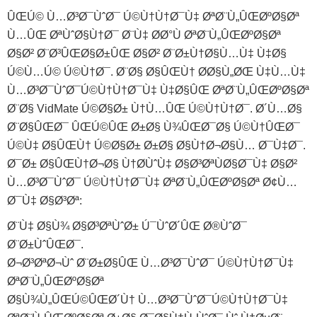
ÛŒÚ© Ù…Ø³Ø¯ÙˆØ¯ Ú©Ù†Ù†Ø¯Ù‡ ØªØ¨Ù„ÛŒØºØ§Øª
Ù…ÛŒ ØªÙˆØ§Ù†Ø¯ Ø¨Ù‡ Ø­Ø°Ù ØªØ¨Ù„ÛŒØºØ§Øª
Ø§Ø² Ø¨Ø³ÛŒØ§Ø±ÛŒ Ø§Ø² Ø¨Ø±Ù†Ø§Ù…Ù‡ Ù‡Ø§
Ú©Ù…Ú© Ú©Ù†Ø¯. Ø¨Ø§ Ø§ÛŒÙ† Ø­Ø§Ù„ØŒ Ù‡Ù…Ù‡
Ù…Ø³Ø¯ÙˆØ¯Ú©Ù†Ù†Ø¯Ù‡ Ù‡Ø§ÛŒ ØªØ¨Ù„ÛŒØºØ§Øª
Ø¨Ø§ VidMate Ú©Ø§Ø± Ù†Ù…ÛŒ Ú©Ù†Ù†Ø¯. Ø´Ù…Ø§
Ø¨Ø§ÛŒØ¯ ÛŒÚ©ÛŒ Ø±Ø§ Ù¾ÛŒØ¯Ø§ Ú©Ù†ÛŒØ¯
Ú©Ù‡ Ø§ÛŒÙ† Ú©Ø§Ø± Ø±Ø§ Ø§Ù†Ø¬Ø§Ù… Ø¯Ù‡Ø¯.
Ø¯Ø± Ø§ÛŒÙ†Ø¬Ø§ Ù†Ø­ÙˆÙ‡ Ø§Ø³ØªÙØ§Ø¯Ù‡ Ø§Ø²
Ù…Ø³Ø¯ÙˆØ¯ Ú©Ù†Ù†Ø¯Ù‡ ØªØ¨Ù„ÛŒØºØ§Øª Ø¢Ù…
Ø¯Ù‡ Ø§Ø³Øª:
Ø¨Ù‡ Ø§Ù¾ Ø§Ø³ØªÙˆØ± Ú¯ÙˆØ´ÛŒ Ø®ÙˆØ¯
Ø¨Ø±ÙˆÛŒØ¯.
Ø¬Ø³ØªØ¬Ùˆ Ø¨Ø±Ø§ÛŒ Ù…Ø³Ø¯ÙˆØ¯ Ú©Ù†Ù†Ø¯Ù‡
ØªØ¨Ù„ÛŒØºØ§Øª
Ø§Ù¾Ù„ÛŒÚ©ÛŒØ´Ù† Ù…Ø³Ø¯ÙˆØ¯Ú©Ù†Ù†Ø¯Ù‡